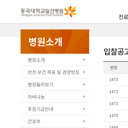
진
병원소개
입찰공
병원소개
번호
안전·보건 목표 및 경영방침
1473
병원둘러보기
1472
자비나눔
1471
후원기금안내
1470
간호부
1469