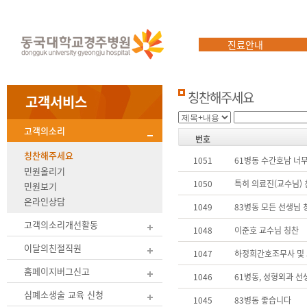
진료안내
칭찬해주세요
고객서비스
고객의소리
번호
칭찬해주세요
1051
61병동 수간호남 너
민원올리기
1050
특히 의료진(교수님)
민원보기
온라인상담
1049
83병동 모든 선생님 
고객의소리개선활동
1048
이준호 교수님 칭찬
이달의친절직원
1047
하정희간호조무사 및 
홈페이지버그신고
1046
61병동, 성형외과 선
심폐소생술 교육 신청
1045
83병동 좋습니다