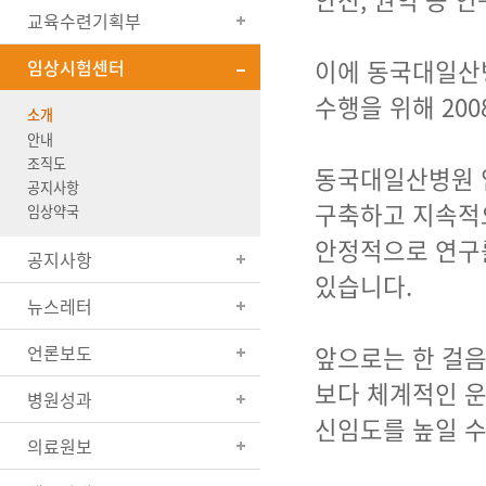
교육수련기획부
이에 동국대일산
임상시험센터
수행을 위해 20
소개
안내
조직도
동국대일산병원 임
공지사항
구축하고 지속적
임상약국
안정적으로 연구
공지사항
있습니다.
뉴스레터
언론보도
앞으로는 한 걸음
보다 체계적인 운
병원성과
신임도를 높일 
의료원보