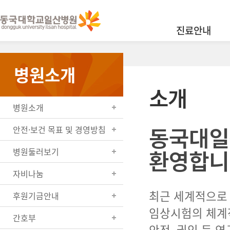
진료안내
병원소개
소개
병원소개
동국대일
안전·보건 목표 및 경영방침
환영합니
병원둘러보기
자비나눔
최근 세계적으로 
후원기금안내
임상시험의 체계
간호부
안전, 권익 등 