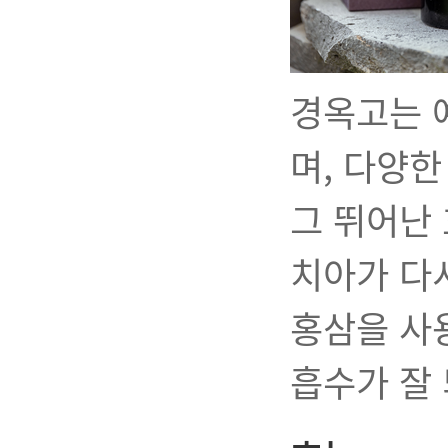
경옥고는 
며, 다양
그 뛰어난
치아가 다
홍삼을 사
흡수가 잘