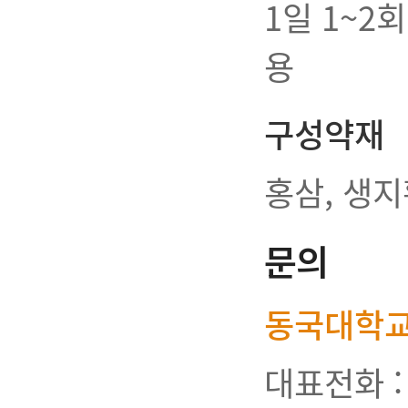
1일 1~2
용
구성약재
홍삼, 생지
문의
동국대학
대표전화 : 