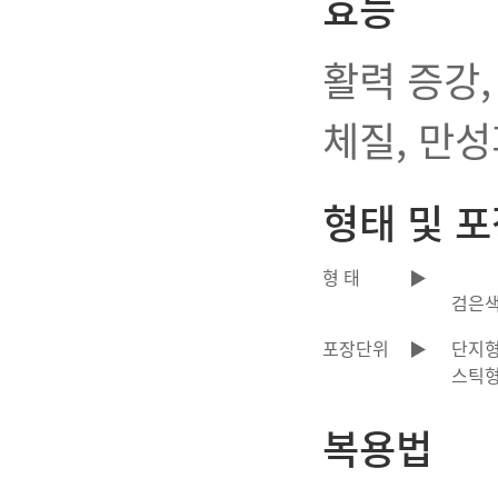
효능
활력 증강,
체질, 만
형태 및 포
형 태
▶
검은색
포장단위
▶
단지형 
스틱형 
복용법