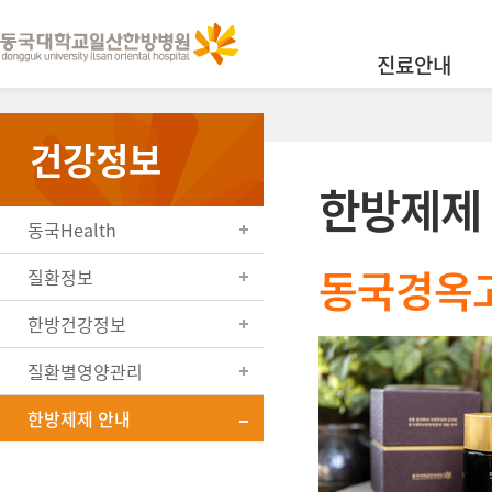
진료안내
건강정보
한방제제
동국Health
동국경옥
질환정보
한방건강정보
질환별영양관리
한방제제 안내