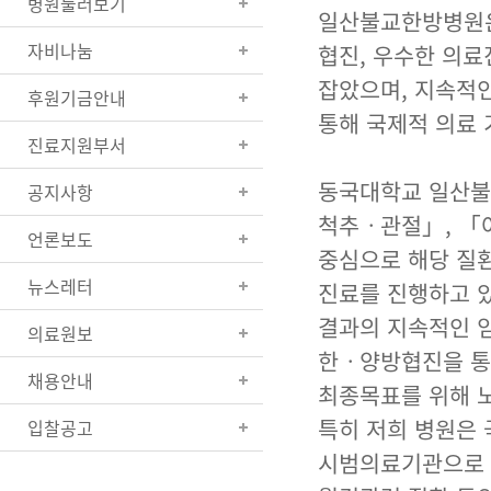
병원둘러보기
일산불교한방병원은
자비나눔
협진, 우수한 의
잡았으며, 지속적인
후원기금안내
통해 국제적 의료 
진료지원부서
동국대학교 일산불
공지사항
척추ㆍ관절」, 「
언론보도
중심으로 해당 질환
뉴스레터
진료를 진행하고 있
결과의 지속적인 임
의료원보
한ㆍ양방협진을 통
채용안내
최종목표를 위해 
특히 저희 병원은 
입찰공고
시범의료기관으로 선