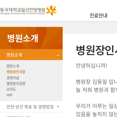
진료안내
병원소개
병원장인
병원소개
안녕하십니까!
병원소개
병원장인사말
경영이념
병원장 김동일 입니
병원윤리강령
늘 저희 병원과 함
조직도
HIP
우리가 이루는 일
안전·보건 목표 및 경영방침
있음을 놓치지 않