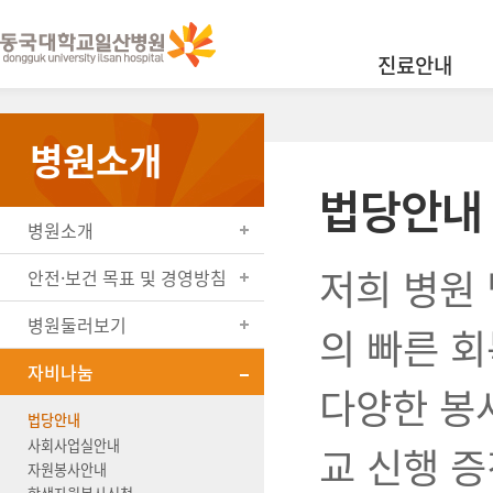
진료안내
병원소개
법당안내
병원소개
저희 병원
안전·보건 목표 및 경영방침
병원둘러보기
의 빠른 회
자비나눔
다양한 봉
법당안내
사회사업실안내
교 신행 
자원봉사안내