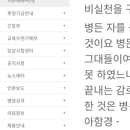
학생자원봉사신청
비실천을 
후원기금안내
병든 자를
간호부
교육수련기획부
것이요 병
임상시험센터
그대들이여
공지사항
못 하였느
뉴스레터
끝내는 감
언론보도
병원성과
한 것은 병
의료원보
아함경 -
채용안내