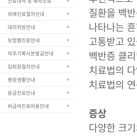
진료내역 및 예약조회
질환을 백반
외래진료절차안내
나타나는 흔
대리처방안내
고통받고 있
보험별진료안내
백반증 클리
의무기록사본발급안내
입퇴원절차안내
치료법의 다
병원생활안내
치료법의 연
응급진료안내
비급여진료비용안내
증상
다양한 크기