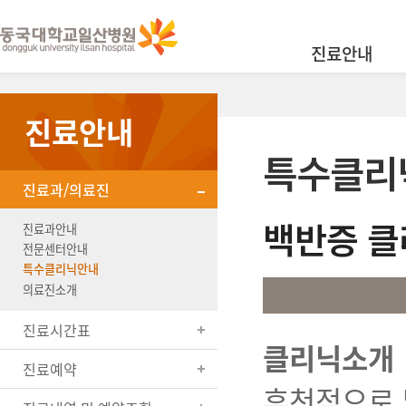
진료안내
진료안내
특수클리
진료과/의료진
백반증 클
진료과안내
전문센터안내
특수클리닉안내
의료진소개
진료시간표
클리닉소개
진료예약
후천적으로 