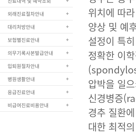
진료내역 및 예약조회
위치에 따라
외래진료절차안내
양상 및 예
대리처방안내
설정이 특히
보험별진료안내
정확한 이학
의무기록사본발급안내
입퇴원절차안내
(spondy
병원생활안내
압박을 일으키
응급진료안내
신경병증(ra
비급여진료비용안내
경추 질환에
대한 최적의