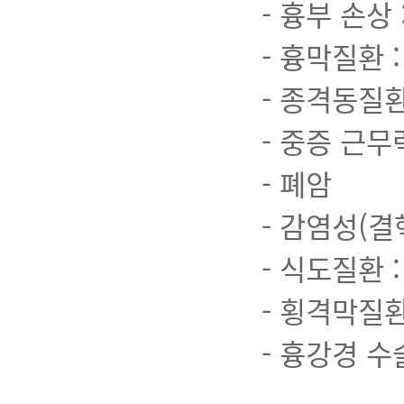
- 흉부 손상
- 흉막질환 :
- 종격동질환
- 중증 근무
- 폐암
- 감염성(결
- 식도질환 
- 횡격막질환
- 흉강경 수