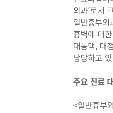
외과’로서 
일반흉부외과에
흉벽에 대한
대동맥, 대
담당하고 있
주요 진료 
<일반흉부외