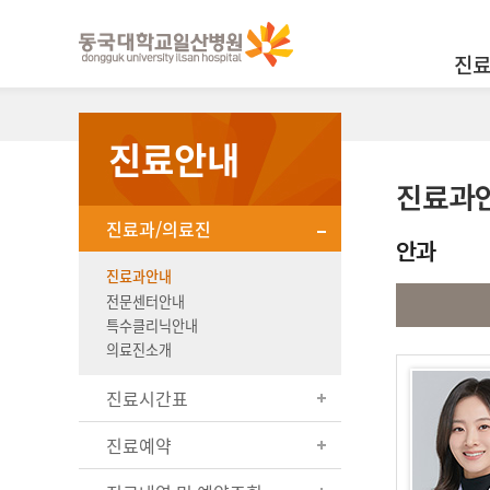
진
진료안내
진료과
진료과/의료진
안과
진료과안내
전문센터안내
특수클리닉안내
의료진소개
진료시간표
진료예약