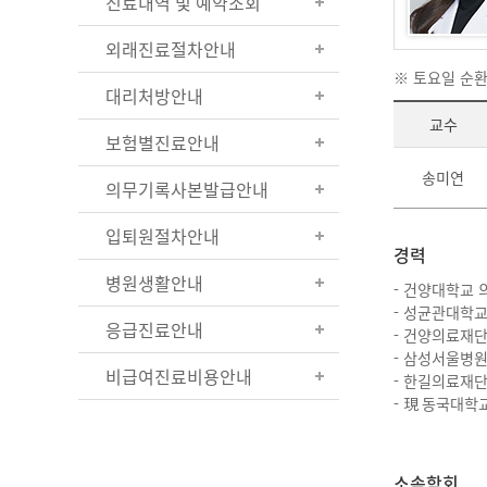
진료내역 및 예약조회
외래진료절차안내
※ 토요일 순
대리처방안내
교수
보험별진료안내
송미연
의무기록사본발급안내
입퇴원절차안내
경력
병원생활안내
- 건양대학교 
- 성균관대학
응급진료안내
- 건양의료재
- 삼성서울병원
비급여진료비용안내
- 한길의료재
- 現 동국대학
소속학회