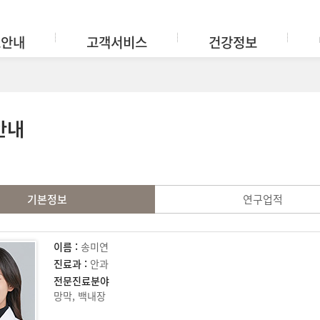
료안내
고객서비스
건강정보
안내
기본정보
연구업적
이름 :
송미연
진료과 :
안과
전문진료분야
망막, 백내장