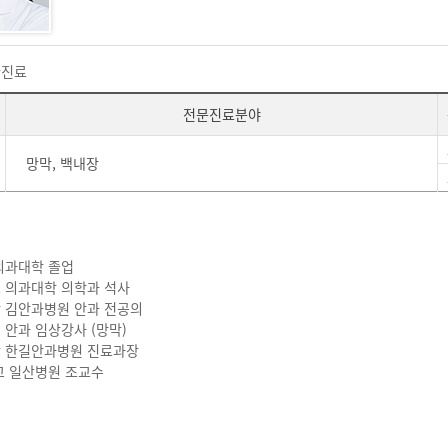
환진료
전문진료분야
망막, 백내장
의과대학 졸업
교 의과대학 의학과 석사
단 김안과병원 안과 전공의
 안과 임상강사 (망막)
단 한길안과병원 진료과장
교 일산병원 조교수