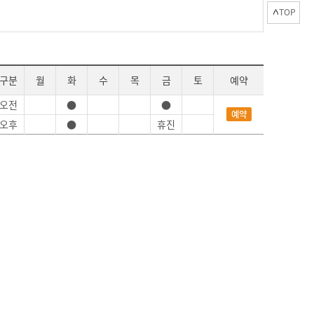
TOP
구분
월
화
수
목
금
토
예약
오전
●
●
예약
오후
●
휴진