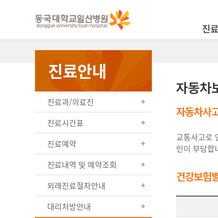
진
진료안내
자동차
진료과/의료진
자동차사고
진료시간표
교통사고로 
진료예약
인이 부담합니다.
진료내역 및 예약조회
건강보험별
외래진료절차안내
대리처방안내