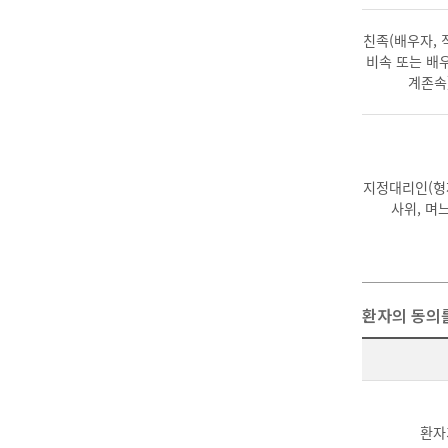
친족(배우자, 
비속 또는 배
계존속
지정대리인(형제
사위, 며
환자의 동의를
환자