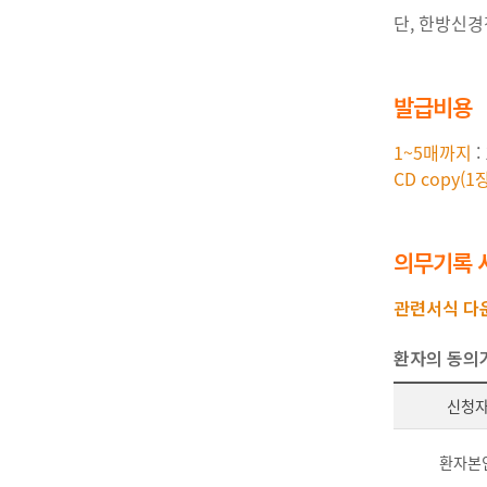
단, 한방신경
발급비용
1~5매까지
:
CD copy(1
의무기록 
관련서식 다운
환자의 동의
신청
환자본