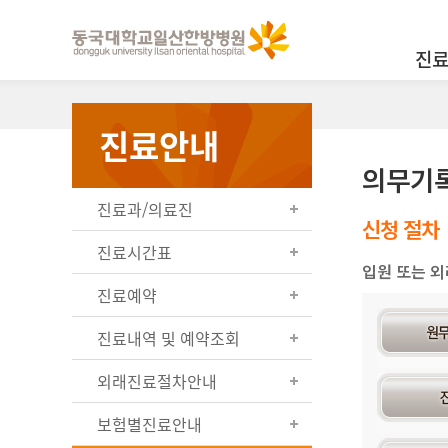
진
진료안내
의무기
진료과/의료진
신청 절차
진료시간표
입원 또는 외
진료예약
진료내역 및 예약조회
외래진료절차안내
보험별진료안내