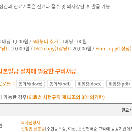
정신과 진료기록은 진료과 접수 및 의사상담 후 발급 가능
 1매당 1,000원 /
6매부터 추가
: 1매당 100원
장당)
: 10,000원 /
DVD copy(1장당)
: 20,000원 /
Film copy(1장당)
사본발급 절차에 필요한 구비서류
로드 :
동의서(docx)
동의서(pdf)
위임장(docx)
위임장(pdf)
가 가능한 경우
(의료법 시행규칙 제13조의 3에 의거함)
자
필요
복사신청서
인
신청인 신분증
[주민등록증, 여권, 운전면허증 그밖에 공공기관에