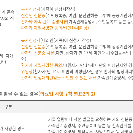
복사신청서
(가족이 신청서작성)
직계 존속
신청인 신분증
(주민등록증, 여권, 운전면허증 그밖에 공공기관에
우자의 직
환자와 가족 관계 증명서류
[가족관계증명서, 주민등록표 등본 등(
)
환자가 자필서명한 동의서(만14세이상)
복사신청서
(대리인(가족)이 신청서 작성)
신청인 신분증
(주민등록증, 여권, 운전면허증 그밖에 공공기관에
환자의 신분증 사본
(다만, 환자가 만 17세 미만으로[주민등록법
, 자매,
외)
느리)
환자가 자필서명한 동의서
(환자가 만 14세 미만의 미성년자인 
위임장
(환자가 만 14세 미만의 미성년자인 경우 환자의 법정대리
환자의 법정대리인임을 확인할 수 있는 서류
[가족관계증명서, 주
 받을 수 없는 경우
(의료법 시행규칙 별표2의 2)
구분
기록 열람이나 사본 발급을 요청하는 자의 신분증
가족관계증명서, 주민등록표 등본 등 친족관계를 
가 사망한 경우
가족관계증명서, 제적등본, 사망진단서 등 사망사