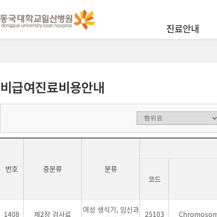
진료안내
비급여진료비용안내
번호
중분류
분류
코드
여성 생식기, 임신과
1408
제2장 검사료
25103
Chromosom