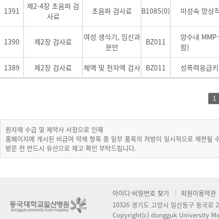
제2-4장 초음파 검
1391
초음파 검사료
B1085(0)
미성숙 망상적
사료
여성 생식기, 임신과
양수내 MMP
1390
제2장 검사료
BZ011
분만
함)
1389
제2장 검사료
체액 및 천자액 검사
BZ011
성폭력응급키
1
원자재 수급 및 제약사 사정으로 인해
홈페이지에 게시된 비급여 약제 항목 중 일부 품목의 처방이 일시적으로 제한될 
방문 전 반드시 유선으로 재고 확인 부탁드립니다.
아이디·비밀번호 찾기
회원이용약관
10326 경기도 고양시 일산동구 동국로 2
Copyright(c) dongguk University Med