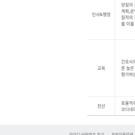
양질의 
계획,운
인사&행정
질적의 
를 이룰
간호사의
교육
준 높은
평가하는
효율적이
전산
코디네
아이디·비밀번호 찾기
회원이용약관